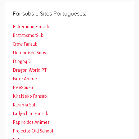
Fansubs e Sites Portugueses:
Bakemono Fansub
BatatasmorSub
Crow Fansub
Demonised Subs
Diogo4D
Dragon World PT
Fate4Anime
FreeSouEu
KiraNeko Fansub
Kurama Sub
Lady-chan Fansub
Papiro dos Animes
Projectos Old School