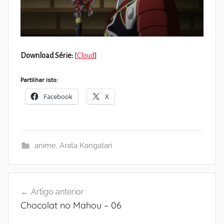
Download Série:
[
Cloud
]
Partilhar isto:
Facebook
X
anime
,
Arata Kangatari
Navegação
Artigo anterior
de
Chocolat no Mahou – 06
artigos