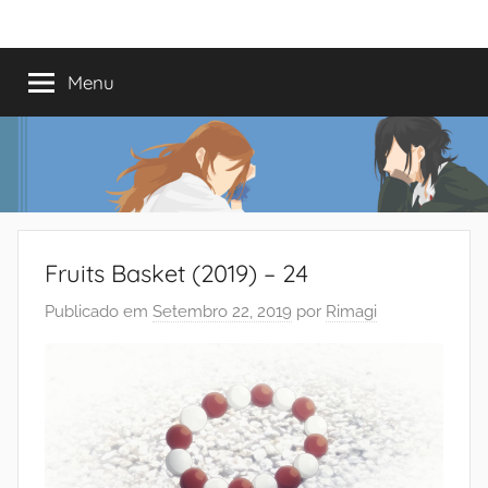
Saltar
Mundo
Há
para
13
o
Menu
do
anos
conteúdo
a
trazer-
Shoujo
vos
o
melhor
dos
Fruits Basket (2019) – 24
romances
Publicado em
Setembro 22, 2019
por
Rimagi