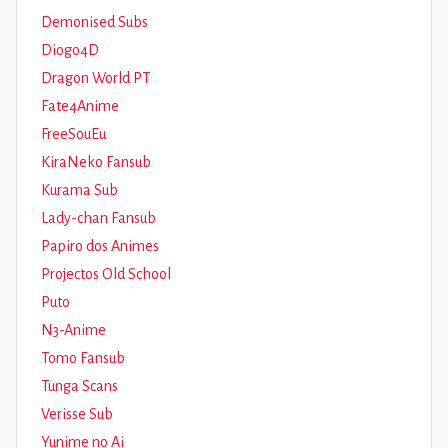
Demonised Subs
Diogo4D
Dragon World PT
Fate4Anime
FreeSouEu
KiraNeko Fansub
Kurama Sub
Lady-chan Fansub
Papiro dos Animes
Projectos Old School
Puto
N3-Anime
Tomo Fansub
Tunga Scans
Verisse Sub
Yunime no Ai