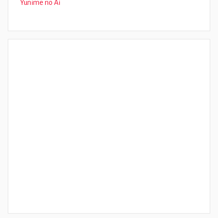
Yunime no Ai