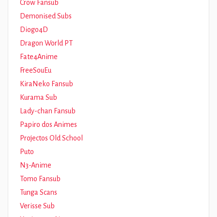
Crow Fansub
Demonised Subs
Diogo4D
Dragon World PT
Fate4Anime
FreeSouEu
KiraNeko Fansub
Kurama Sub
Lady-chan Fansub
Papiro dos Animes
Projectos Old School
Puto
N3-Anime
Tomo Fansub
Tunga Scans
Verisse Sub