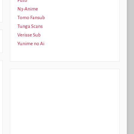
Puto
N3-Anime
Tomo Fansub
Tunga Scans
Verisse Sub
Yunime no Ai