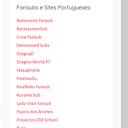
Fansubs e Sites Portugueses:
Bakemono Fansub
BatatasmorSub
Crow Fansub
Demonised Subs
Diogo4D
Dragon World PT
Fate4Anime
FreeSouEu
KiraNeko Fansub
Kurama Sub
Lady-chan Fansub
Papiro dos Animes
Projectos Old School