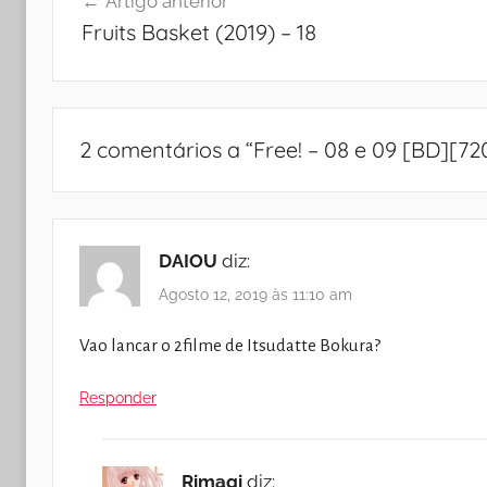
Artigo anterior
de
Fruits Basket (2019) – 18
artigos
2 comentários a “
Free! – 08 e 09 [BD][72
DAIOU
diz:
Agosto 12, 2019 às 11:10 am
Vao lancar o 2filme de Itsudatte Bokura?
Responder
Rimagi
diz: