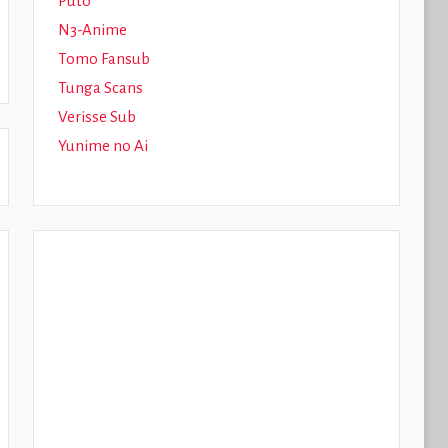
Puto
N3-Anime
Tomo Fansub
Tunga Scans
Verisse Sub
Yunime no Ai