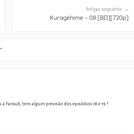
Artigo seguinte
Kuragehime – 08 [BD][720p]
”
s a Fansub, tem algum previsão dos episódios 18 e 19 ?