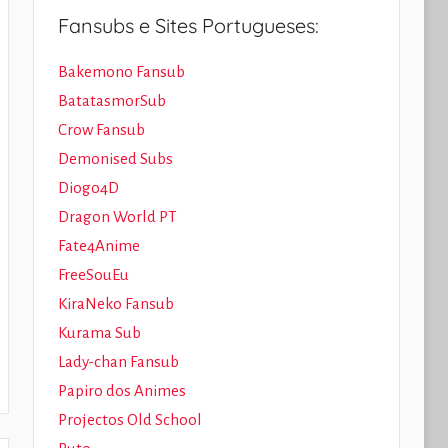
Fansubs e Sites Portugueses:
Bakemono Fansub
BatatasmorSub
Crow Fansub
Demonised Subs
Diogo4D
Dragon World PT
Fate4Anime
FreeSouEu
KiraNeko Fansub
Kurama Sub
Lady-chan Fansub
Papiro dos Animes
Projectos Old School