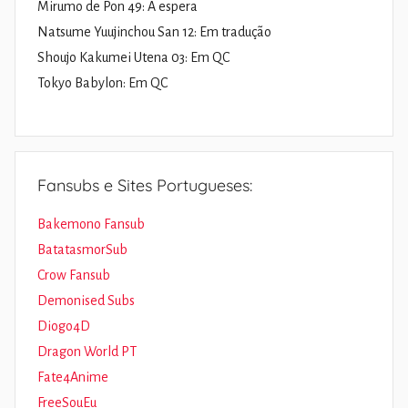
Mirumo de Pon 49: À espera
Natsume Yuujinchou San 12: Em tradução
Shoujo Kakumei Utena 03: Em QC
Tokyo Babylon: Em QC
Fansubs e Sites Portugueses:
Bakemono Fansub
BatatasmorSub
Crow Fansub
Demonised Subs
Diogo4D
Dragon World PT
Fate4Anime
FreeSouEu