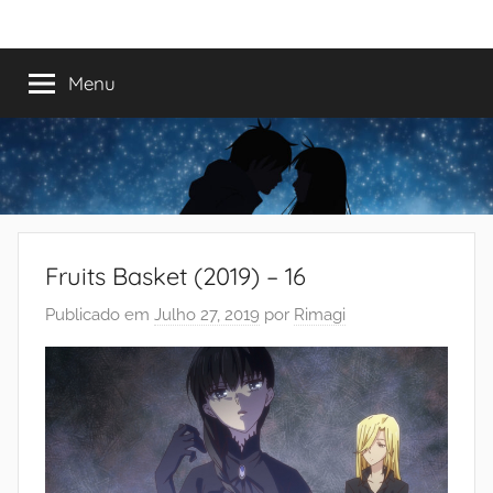
Saltar
Mundo
Há
para
13
o
Menu
do
anos
conteúdo
a
trazer-
Shoujo
vos
o
melhor
dos
Fruits Basket (2019) – 16
romances
Publicado em
Julho 27, 2019
por
Rimagi