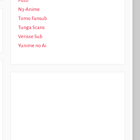
Puto
N3-Anime
Tomo Fansub
Tunga Scans
Verisse Sub
Yunime no Ai