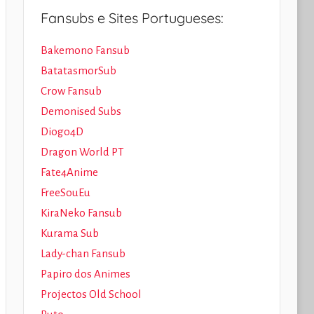
Fansubs e Sites Portugueses:
Bakemono Fansub
BatatasmorSub
Crow Fansub
Demonised Subs
Diogo4D
Dragon World PT
Fate4Anime
FreeSouEu
KiraNeko Fansub
Kurama Sub
Lady-chan Fansub
Papiro dos Animes
Projectos Old School