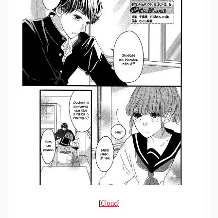
[
Cloud
]