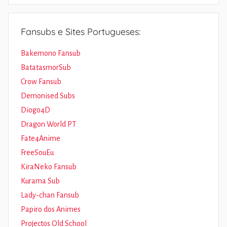
Fansubs e Sites Portugueses:
Bakemono Fansub
BatatasmorSub
Crow Fansub
Demonised Subs
Diogo4D
Dragon World PT
Fate4Anime
FreeSouEu
KiraNeko Fansub
Kurama Sub
Lady-chan Fansub
Papiro dos Animes
Projectos Old School