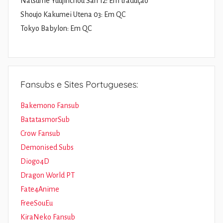
Natsume Yuujinchou San 12: Em tradução
Shoujo Kakumei Utena 03: Em QC
Tokyo Babylon: Em QC
Fansubs e Sites Portugueses:
Bakemono Fansub
BatatasmorSub
Crow Fansub
Demonised Subs
Diogo4D
Dragon World PT
Fate4Anime
FreeSouEu
KiraNeko Fansub