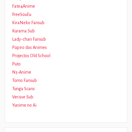
Fate4Anime
FreeSouEu
KiraNeko Fansub
Kurama Sub
Lady-chan Fansub
Papiro dos Animes
Projectos Old School
Puto
N3-Anime
Tomo Fansub
Tunga Scans
Verisse Sub
Yunime no Ai