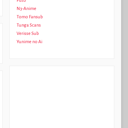
Puto
N3-Anime
Tomo Fansub
Tunga Scans
Verisse Sub
Yunime no Ai