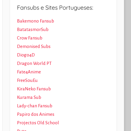
Fansubs e Sites Portugueses:
Bakemono Fansub
BatatasmorSub
Crow Fansub
Demonised Subs
Diogo4D
Dragon World PT
Fate4Anime
FreeSouEu
KiraNeko Fansub
Kurama Sub
Lady-chan Fansub
Papiro dos Animes
Projectos Old School