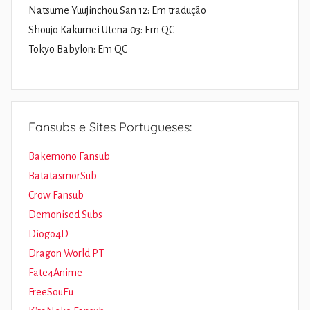
Natsume Yuujinchou San 12: Em tradução
Shoujo Kakumei Utena 03: Em QC
Tokyo Babylon: Em QC
Fansubs e Sites Portugueses:
Bakemono Fansub
BatatasmorSub
Crow Fansub
Demonised Subs
Diogo4D
Dragon World PT
Fate4Anime
FreeSouEu