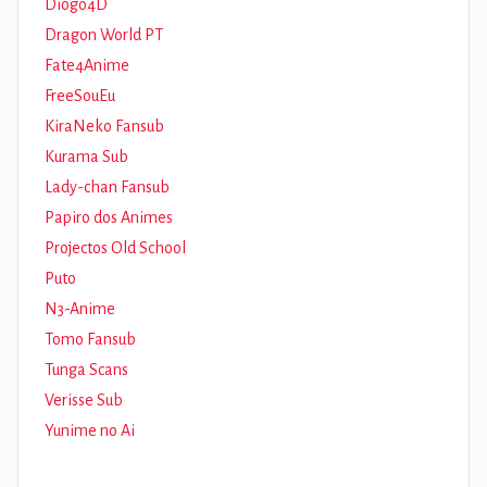
Diogo4D
Dragon World PT
Fate4Anime
FreeSouEu
KiraNeko Fansub
Kurama Sub
Lady-chan Fansub
Papiro dos Animes
Projectos Old School
Puto
N3-Anime
Tomo Fansub
Tunga Scans
Verisse Sub
Yunime no Ai