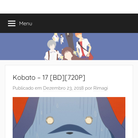
Saltar
Mundo
Há
para
13
o
Menu
do
anos
conteúdo
a
trazer-
Shoujo
vos
o
melhor
dos
Kobato – 17 [BD][720P]
romances
Publicado em
Dezembro 23, 2018
por
Rimagi