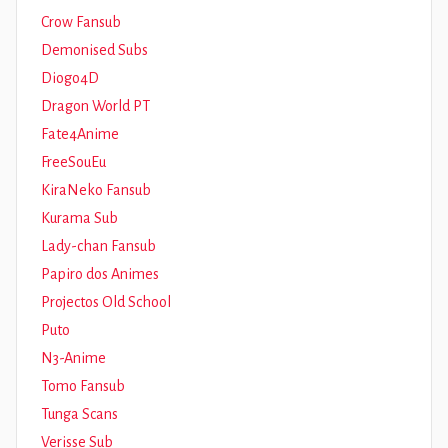
Crow Fansub
Demonised Subs
Diogo4D
Dragon World PT
Fate4Anime
FreeSouEu
KiraNeko Fansub
Kurama Sub
Lady-chan Fansub
Papiro dos Animes
Projectos Old School
Puto
N3-Anime
Tomo Fansub
Tunga Scans
Verisse Sub