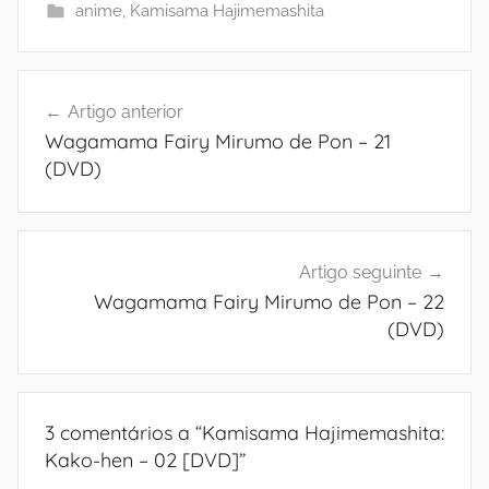
anime
,
Kamisama Hajimemashita
Navegação
Artigo anterior
de
Wagamama Fairy Mirumo de Pon – 21
artigos
(DVD)
Artigo seguinte
Wagamama Fairy Mirumo de Pon – 22
(DVD)
3 comentários a “
Kamisama Hajimemashita:
Kako-hen – 02 [DVD]
”