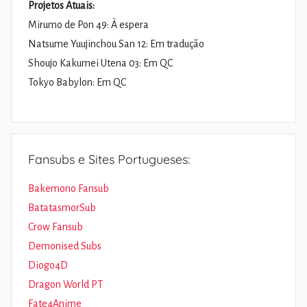
Projetos Atuais:
Mirumo de Pon 49: À espera
Natsume Yuujinchou San 12: Em tradução
Shoujo Kakumei Utena 03: Em QC
Tokyo Babylon: Em QC
Fansubs e Sites Portugueses:
Bakemono Fansub
BatatasmorSub
Crow Fansub
Demonised Subs
Diogo4D
Dragon World PT
Fate4Anime