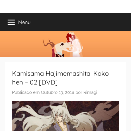
Saltar
Mundo
Há
para
13
o
Menu
do
anos
conteúdo
a
trazer-
Shoujo
vos
o
melhor
dos
Kamisama Hajimemashita: Kako-
romances
hen – 02 [DVD]
Publicado em
Outubro 13, 2018
por
Rimagi