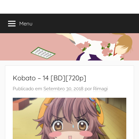
Saltar
Mundo
Há
para
13
o
Menu
do
anos
conteúdo
a
trazer-
Shoujo
vos
o
melhor
dos
Kobato – 14 [BD][720p]
romances
Publicado em
Setembro 30, 2018
por
Rimagi