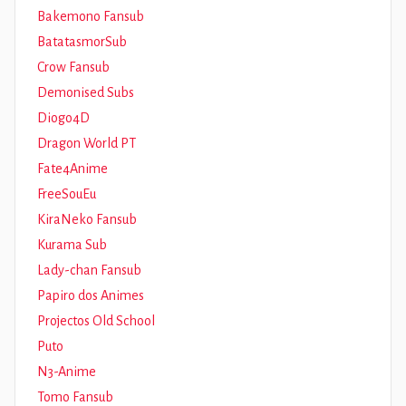
Bakemono Fansub
BatatasmorSub
Crow Fansub
Demonised Subs
Diogo4D
Dragon World PT
Fate4Anime
FreeSouEu
KiraNeko Fansub
Kurama Sub
Lady-chan Fansub
Papiro dos Animes
Projectos Old School
Puto
N3-Anime
Tomo Fansub