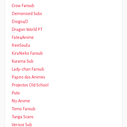
Crow Fansub
Demonised Subs
Diogo4D
Dragon World PT
Fate4Anime
FreeSouEu
KiraNeko Fansub
Kurama Sub
Lady-chan Fansub
Papiro dos Animes
Projectos Old School
Puto
N3-Anime
Tomo Fansub
Tunga Scans
Verisse Sub