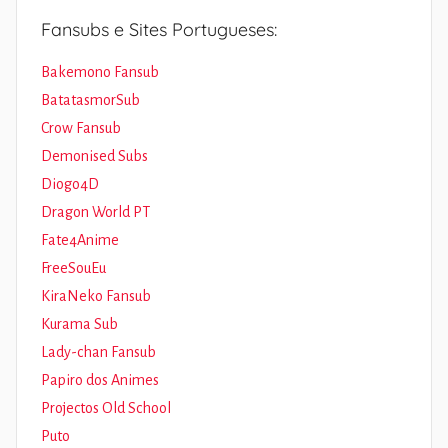
Fansubs e Sites Portugueses:
Bakemono Fansub
BatatasmorSub
Crow Fansub
Demonised Subs
Diogo4D
Dragon World PT
Fate4Anime
FreeSouEu
KiraNeko Fansub
Kurama Sub
Lady-chan Fansub
Papiro dos Animes
Projectos Old School
Puto