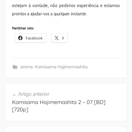
estejam à vontade, não pedimos experiência e estamos
prontos a ajudar-vos a qualquer instante.
Partilhar isto:
Facebook
X
anime
,
Kamisama Hajimemashita
Navegação
Artigo anterior
de
Kamisama Hajimemashita 2 – 07 [BD]
artigos
[720p]