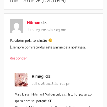
Lala – 20 ao 26 (DVD) (FIM)
”
Hitman
diz:
Julho 23, 2018 às 1:03 pm
Parabéns pela conclusão.
É sempre bom recordar este anime pela nostalgia.
Responder
Rimagi
diz:
Julho 28, 2018 às 3:02 pm
Meu Deus, Hitman! Mil desculpas… Isto foi parar ao
spam nem sei porquê XD