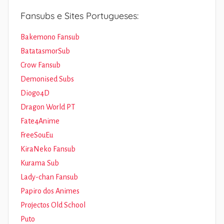
Fansubs e Sites Portugueses:
Bakemono Fansub
BatatasmorSub
Crow Fansub
Demonised Subs
Diogo4D
Dragon World PT
Fate4Anime
FreeSouEu
KiraNeko Fansub
Kurama Sub
Lady-chan Fansub
Papiro dos Animes
Projectos Old School
Puto