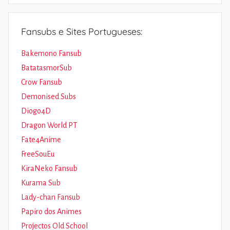
Fansubs e Sites Portugueses:
Bakemono Fansub
BatatasmorSub
Crow Fansub
Demonised Subs
Diogo4D
Dragon World PT
Fate4Anime
FreeSouEu
KiraNeko Fansub
Kurama Sub
Lady-chan Fansub
Papiro dos Animes
Projectos Old School