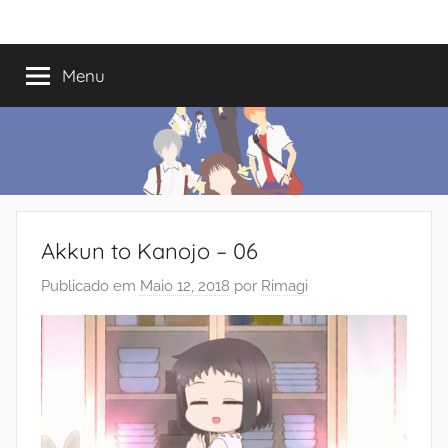
Saltar
Mundo
Há
para
13
o
Menu
do
anos
conteúdo
a
trazer-
Shoujo
vos
o
melhor
dos
Akkun to Kanojo – 06
romances
Publicado em
Maio 12, 2018
por
Rimagi