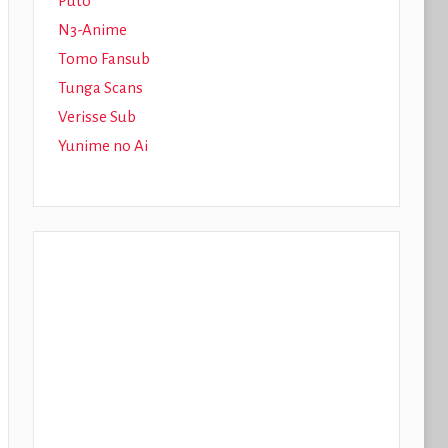
Puto
N3-Anime
Tomo Fansub
Tunga Scans
Verisse Sub
Yunime no Ai