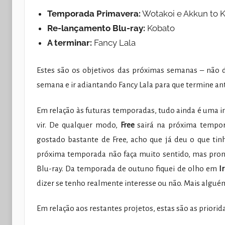
Temporada Primavera:
Wotakoi e Akkun to 
Re-lançamento Blu-ray:
Kobato
A terminar:
Fancy Lala
Estes são os objetivos das próximas semanas – não d
semana e ir adiantando Fancy Lala para que termine an
Em relação às futuras temporadas, tudo ainda é uma i
vir. De qualquer modo,
Free
sairá na próxima tempor
gostado bastante de Free, acho que já deu o que tin
próxima temporada não faça muito sentido, mas pron
Blu-ray. Da temporada de outuno fiquei de olho em
I
dizer se tenho realmente interesse ou não. Mais algué
Em relação aos restantes projetos, estas são as priorid