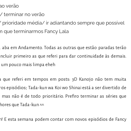
ao verão
/ terminar no verão
/ prioridade média/ ir adiantando sempre que possível
im que terminarmos Fancy Lala
a aba em Andamento. Todas as outras que estão paradas terão
ncluir primeiro as que referi para dar continuidade às demais.
sa um pouco mais limpa eheh
a que referi em tempos em posts: 3D Kanojo não tem muita
os episódios; Tada-kun wa Koi wo Shinai está a ser divertido de
as não é de todo prioritário. Prefiro terminar as séries que
ores que Tada-kun ^^
h! E esta semana podem contar com novos episódios de Fancy