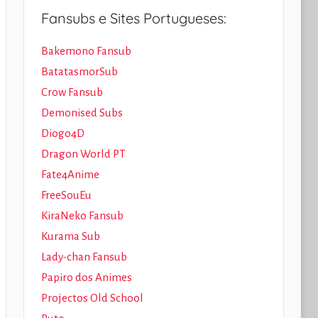
Fansubs e Sites Portugueses:
Bakemono Fansub
BatatasmorSub
Crow Fansub
Demonised Subs
Diogo4D
Dragon World PT
Fate4Anime
FreeSouEu
KiraNeko Fansub
Kurama Sub
Lady-chan Fansub
Papiro dos Animes
Projectos Old School