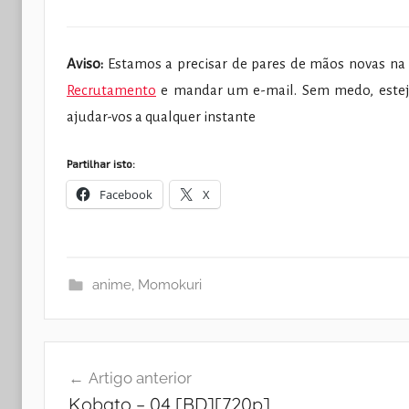
Aviso:
Estamos a precisar de pares de mãos novas na f
Recrutamento
e mandar um e-mail. Sem medo, estej
ajudar-vos a qualquer instante
Partilhar isto:
Facebook
X
anime
,
Momokuri
Navegação
Artigo anterior
de
Kobato – 04 [BD][720p]