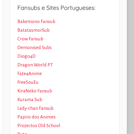
Fansubs e Sites Portugueses:
Bakemono Fansub
BatatasmorSub
Crow Fansub
Demonised Subs
Diogo4D
Dragon World PT
Fate4Anime
FreeSouEu
KiraNeko Fansub
Kurama Sub
Lady-chan Fansub
Papiro dos Animes
Projectos Old School