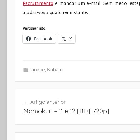
Recrutamento
e mandar um e-mail. Sem medo, estej
ajudar-vos a qualquer instante.
Partilhar isto:
Facebook
X
anime
,
Kobato
Navegação
Artigo anterior
de
Momokuri – 11 e 12 [BD][720p]
artigos