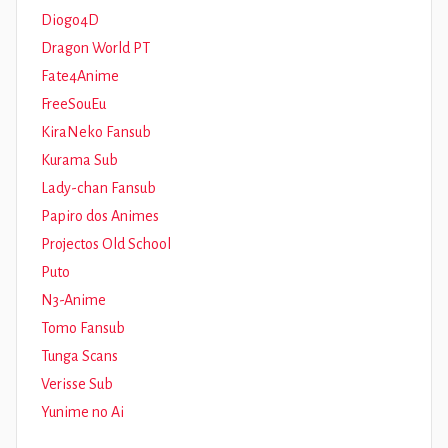
Diogo4D
Dragon World PT
Fate4Anime
FreeSouEu
KiraNeko Fansub
Kurama Sub
Lady-chan Fansub
Papiro dos Animes
Projectos Old School
Puto
N3-Anime
Tomo Fansub
Tunga Scans
Verisse Sub
Yunime no Ai