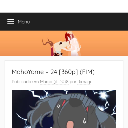
Saltar
Mundo
Há
para
13
o
Menu
do
anos
conteúdo
a
trazer-
Shoujo
vos
o
melhor
dos
MahoYome – 24 [360p] (FIM)
romances
Publicado em
Março 31, 2018
por
Rimagi