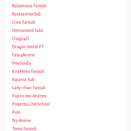
Bakemono Fansub
BatatasmorSub
Crow Fansub
Demonised Subs
Diogo4D
Dragon World PT
Fate4Anime
FreeSouEu
KiraNeko Fansub
Kurama Sub
Lady-chan Fansub
Papiro dos Animes
Projectos Old School
Puto
N3-Anime
Tomo Fansub