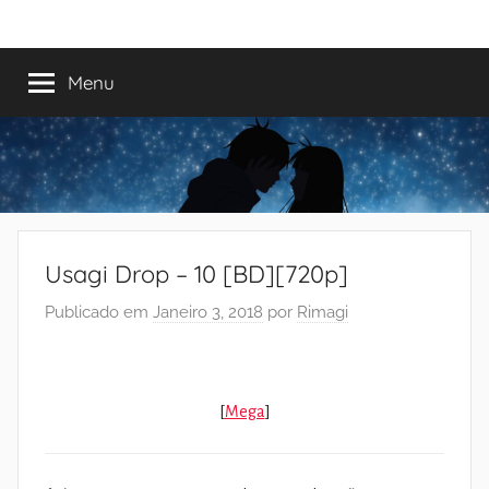
Saltar
Mundo
Há
para
13
o
Menu
do
anos
conteúdo
a
trazer-
Shoujo
vos
o
melhor
dos
Usagi Drop – 10 [BD][720p]
romances
Publicado em
Janeiro 3, 2018
por
Rimagi
[
Mega
]