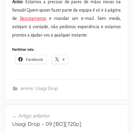
Aviso:
Estamos a precisar de pares de mãos novas na
fansub! Quem quiser fazer parte da equipa é só ir à página
de
Recrutamento
e mandar um e-mail. Sem medo,
estejam à vontade, não pedimos experiência e estamos
prontos a ajudar-vos a qualquer instante.
Partilhar isto:
Facebook
X
anime
,
Usagi Drop
Navegação
Artigo anterior
de
Usagi Drop – 09 [BD][720p]
artigos