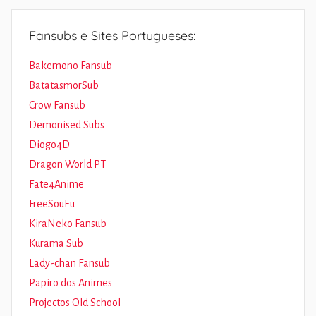
Fansubs e Sites Portugueses:
Bakemono Fansub
BatatasmorSub
Crow Fansub
Demonised Subs
Diogo4D
Dragon World PT
Fate4Anime
FreeSouEu
KiraNeko Fansub
Kurama Sub
Lady-chan Fansub
Papiro dos Animes
Projectos Old School