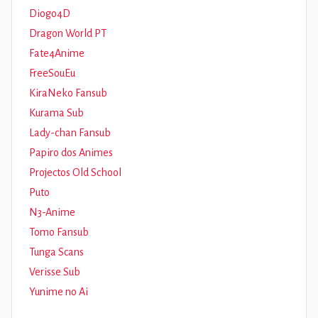
Diogo4D
Dragon World PT
Fate4Anime
FreeSouEu
KiraNeko Fansub
Kurama Sub
Lady-chan Fansub
Papiro dos Animes
Projectos Old School
Puto
N3-Anime
Tomo Fansub
Tunga Scans
Verisse Sub
Yunime no Ai