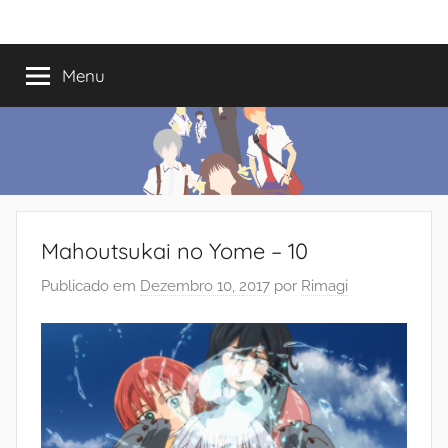
Saltar
Mundo
Há
para
13
o
Menu
do
anos
conteúdo
a
trazer-
Shoujo
vos
o
melhor
dos
Mahoutsukai no Yome – 10
romances
Publicado em
Dezembro 10, 2017
por
Rimagi