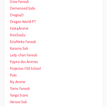
Crow Fansub
Demonised Subs
Diogo4D
Dragon World PT
Fate4Anime
FreeSouEu
KiraNeko Fansub
Kurama Sub
Lady-chan Fansub
Papiro dos Animes
Projectos Old School
Puto
N3-Anime
Tomo Fansub
Tunga Scans
Verisse Sub