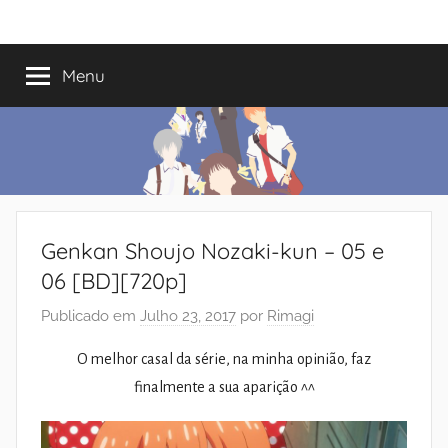
Saltar
Mundo
Há
para
13
o
Menu
do
anos
conteúdo
a
trazer-
Shoujo
vos
o
melhor
dos
Genkan Shoujo Nozaki-kun – 05 e
romances
06 [BD][720p]
Publicado em
Julho 23, 2017
por
Rimagi
O melhor casal da série, na minha opinião, faz
finalmente a sua aparição ^^