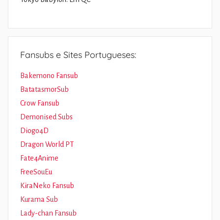
Fansubs e Sites Portugueses:
Bakemono Fansub
BatatasmorSub
Crow Fansub
Demonised Subs
Diogo4D
Dragon World PT
Fate4Anime
FreeSouEu
KiraNeko Fansub
Kurama Sub
Lady-chan Fansub