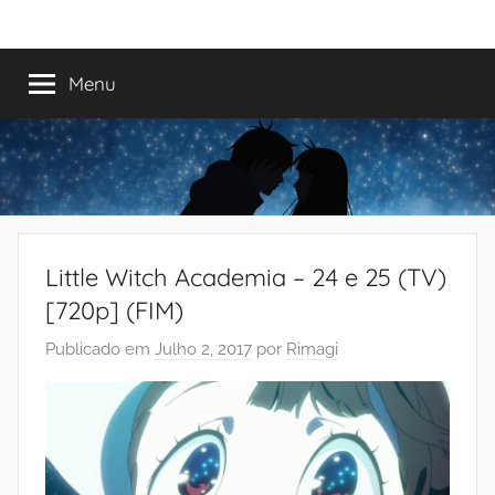
Saltar
Mundo
Há
para
13
o
Menu
do
anos
conteúdo
a
trazer-
Shoujo
vos
o
melhor
dos
Little Witch Academia – 24 e 25 (TV)
romances
[720p] (FIM)
Publicado em
Julho 2, 2017
por
Rimagi