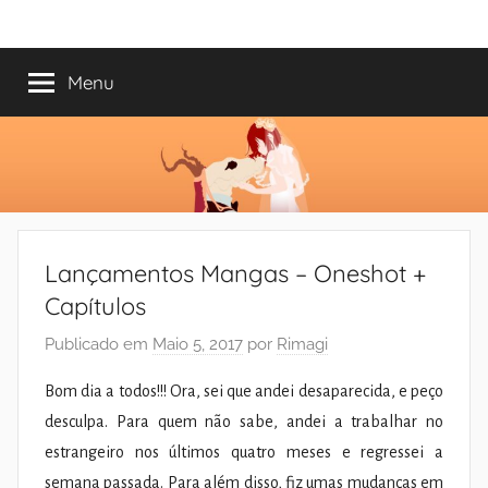
Saltar
Mundo
Há
para
13
o
Menu
do
anos
conteúdo
a
trazer-
Shoujo
vos
o
melhor
dos
Lançamentos Mangas – Oneshot +
romances
Capítulos
Publicado em
Maio 5, 2017
por
Rimagi
Bom dia a todos!!! Ora, sei que andei desaparecida, e peço
desculpa. Para quem não sabe, andei a trabalhar no
estrangeiro nos últimos quatro meses e regressei a
semana passada. Para além disso, fiz umas mudanças em