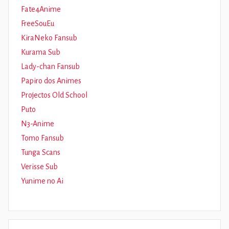
Fate4Anime
FreeSouEu
KiraNeko Fansub
Kurama Sub
Lady-chan Fansub
Papiro dos Animes
Projectos Old School
Puto
N3-Anime
Tomo Fansub
Tunga Scans
Verisse Sub
Yunime no Ai