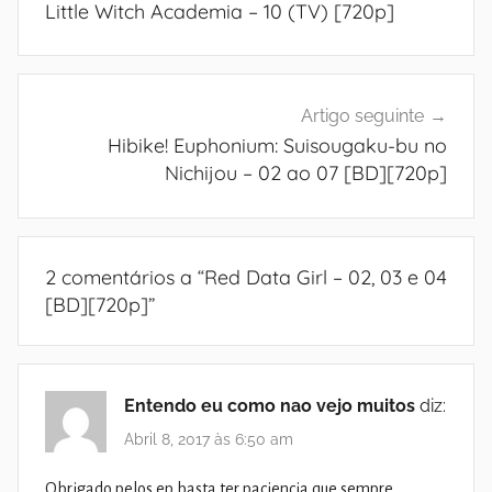
Little Witch Academia – 10 (TV) [720p]
artigos
Artigo seguinte
Hibike! Euphonium: Suisougaku-bu no
Nichijou – 02 ao 07 [BD][720p]
2 comentários a “
Red Data Girl – 02, 03 e 04
[BD][720p]
”
Entendo eu como nao vejo muitos
diz:
Abril 8, 2017 às 6:50 am
Obrigado pelos ep basta ter paciencia que sempre