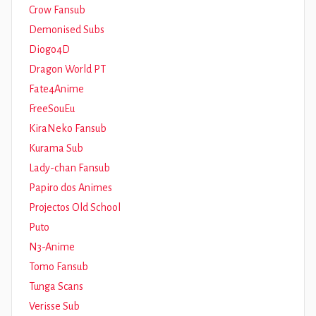
Crow Fansub
Demonised Subs
Diogo4D
Dragon World PT
Fate4Anime
FreeSouEu
KiraNeko Fansub
Kurama Sub
Lady-chan Fansub
Papiro dos Animes
Projectos Old School
Puto
N3-Anime
Tomo Fansub
Tunga Scans
Verisse Sub