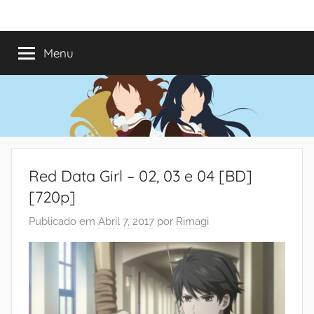
Saltar
Mundo
Há
para
13
o
Menu
do
anos
conteúdo
a
trazer-
Shoujo
vos
o
melhor
dos
Red Data Girl – 02, 03 e 04 [BD]
romances
[720p]
Publicado em
Abril 7, 2017
por
Rimagi