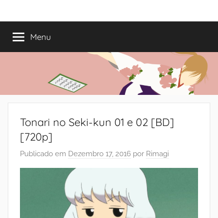
Saltar
Mundo
Há
para
13
o
Menu
do
anos
conteúdo
a
trazer-
Shoujo
vos
o
melhor
dos
Tonari no Seki-kun 01 e 02 [BD]
romances
[720p]
Publicado em
Dezembro 17, 2016
por
Rimagi