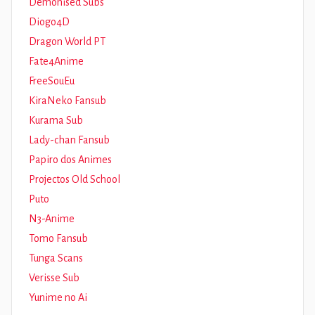
Demonised Subs
Diogo4D
Dragon World PT
Fate4Anime
FreeSouEu
KiraNeko Fansub
Kurama Sub
Lady-chan Fansub
Papiro dos Animes
Projectos Old School
Puto
N3-Anime
Tomo Fansub
Tunga Scans
Verisse Sub
Yunime no Ai