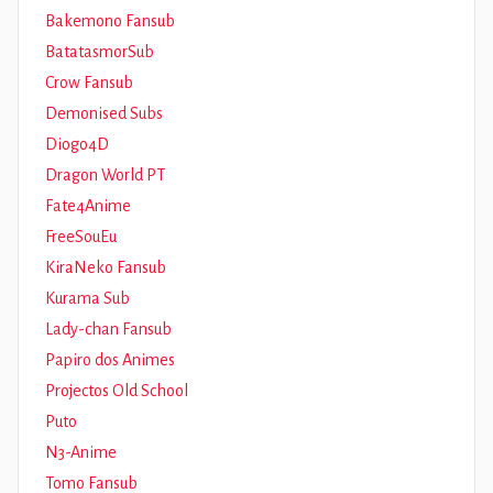
Bakemono Fansub
BatatasmorSub
Crow Fansub
Demonised Subs
Diogo4D
Dragon World PT
Fate4Anime
FreeSouEu
KiraNeko Fansub
Kurama Sub
Lady-chan Fansub
Papiro dos Animes
Projectos Old School
Puto
N3-Anime
Tomo Fansub