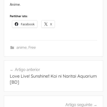
Anime.
Partilhar isto:
Facebook
X
anime
,
Free
Navegação
Artigo anterior
de
Love Live! Sunshine!! Koi ni Naritai Aquarium
artigos
[BD]
Artigo seguinte