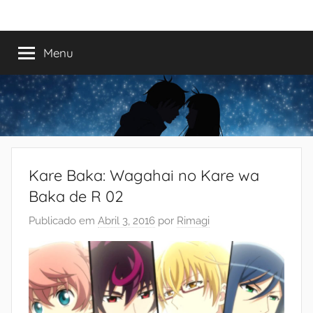
Saltar
Mundo
Há
para
13
o
Menu
do
anos
conteúdo
a
trazer-
Shoujo
vos
o
melhor
dos
Kare Baka: Wagahai no Kare wa
romances
Baka de R 02
Publicado em
Abril 3, 2016
por
Rimagi