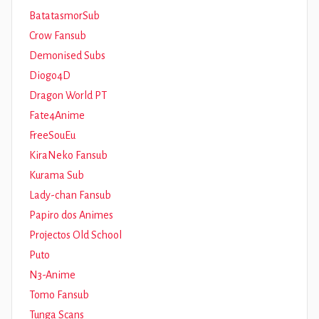
BatatasmorSub
Crow Fansub
Demonised Subs
Diogo4D
Dragon World PT
Fate4Anime
FreeSouEu
KiraNeko Fansub
Kurama Sub
Lady-chan Fansub
Papiro dos Animes
Projectos Old School
Puto
N3-Anime
Tomo Fansub
Tunga Scans