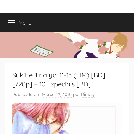
Saltar
Mundo
Há
para
13
o
Menu
do
anos
conteúdo
a
trazer-
Shoujo
vos
o
melhor
dos
Sukitte ii na yo. 11-13 (FIM) [BD]
romances
[720p] + 10 Especiais [BD]
Publicado em
Março 12, 2016
por
Rimagi