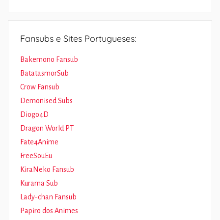
Fansubs e Sites Portugueses:
Bakemono Fansub
BatatasmorSub
Crow Fansub
Demonised Subs
Diogo4D
Dragon World PT
Fate4Anime
FreeSouEu
KiraNeko Fansub
Kurama Sub
Lady-chan Fansub
Papiro dos Animes