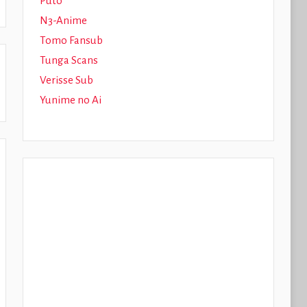
Puto
N3-Anime
Tomo Fansub
Tunga Scans
Verisse Sub
Yunime no Ai