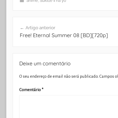
anime
,
Sukitte ii na yo
Navegação
Artigo anterior
de
Free! Eternal Summer 08 [BD][720p]
artigos
Deixe um comentário
O seu endereço de email não será publicado.
Campos ob
Comentário
*