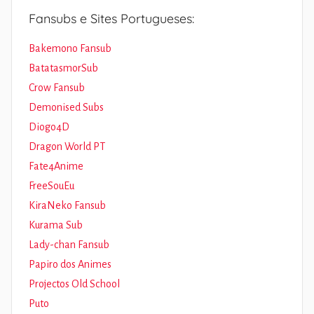
Fansubs e Sites Portugueses:
Bakemono Fansub
BatatasmorSub
Crow Fansub
Demonised Subs
Diogo4D
Dragon World PT
Fate4Anime
FreeSouEu
KiraNeko Fansub
Kurama Sub
Lady-chan Fansub
Papiro dos Animes
Projectos Old School
Puto