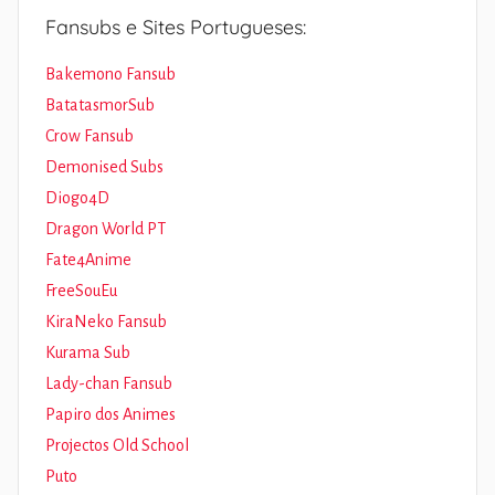
Fansubs e Sites Portugueses:
Bakemono Fansub
BatatasmorSub
Crow Fansub
Demonised Subs
Diogo4D
Dragon World PT
Fate4Anime
FreeSouEu
KiraNeko Fansub
Kurama Sub
Lady-chan Fansub
Papiro dos Animes
Projectos Old School
Puto