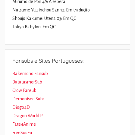
Mirumo de Pon 49: À espera
Natsume Yuujinchou San 12: Em tradução
Shoujo Kakumei Utena 03: Em QC
Tokyo Babylon: Em QC
Fansubs e Sites Portugueses:
Bakemono Fansub
BatatasmorSub
Crow Fansub
Demonised Subs
Diogo4D
Dragon World PT
Fate4Anime
FreeSouEu