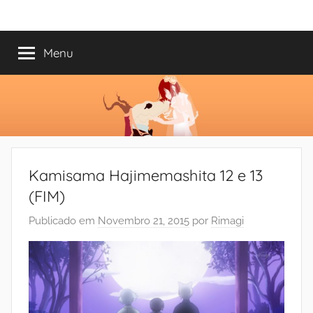
Saltar
Mundo
Há
para
13
o
Menu
do
anos
conteúdo
a
trazer-
Shoujo
vos
o
melhor
dos
Kamisama Hajimemashita 12 e 13
romances
(FIM)
Publicado em
Novembro 21, 2015
por
Rimagi