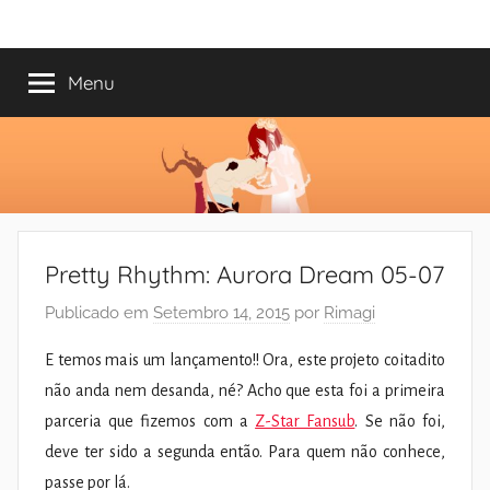
Saltar
Mundo
Há
para
13
o
Menu
do
anos
conteúdo
a
trazer-
Shoujo
vos
o
melhor
dos
Pretty Rhythm: Aurora Dream 05-07
romances
Publicado em
Setembro 14, 2015
por
Rimagi
E temos mais um lançamento!! Ora, este projeto coitadito
não anda nem desanda, né? Acho que esta foi a primeira
parceria que fizemos com a
Z-Star Fansub
. Se não foi,
deve ter sido a segunda então. Para quem não conhece,
passe por lá.