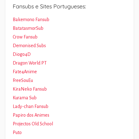
Fansubs e Sites Portugueses:
Bakemono Fansub
BatatasmorSub
Crow Fansub
Demonised Subs
Diogo4D
Dragon World PT
Fate4Anime
FreeSouEu
KiraNeko Fansub
Kurama Sub
Lady-chan Fansub
Papiro dos Animes
Projectos Old School
Puto