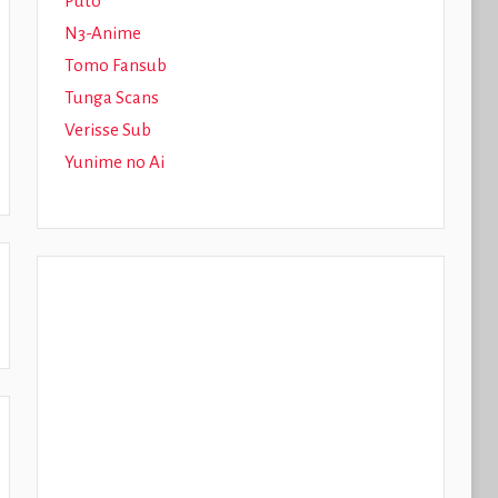
Puto
N3-Anime
Tomo Fansub
Tunga Scans
Verisse Sub
Yunime no Ai