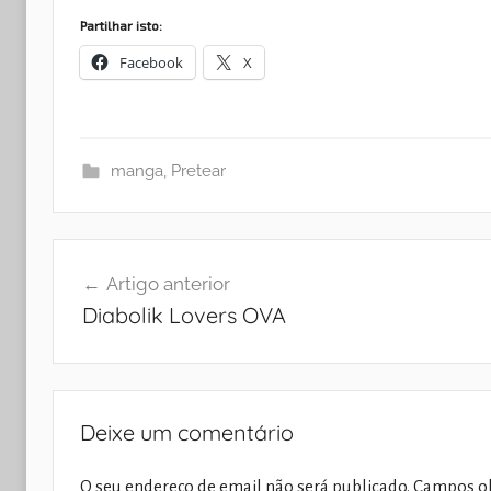
Partilhar isto:
Facebook
X
manga
,
Pretear
Navegação
Artigo anterior
de
Diabolik Lovers OVA
artigos
Deixe um comentário
O seu endereço de email não será publicado.
Campos ob