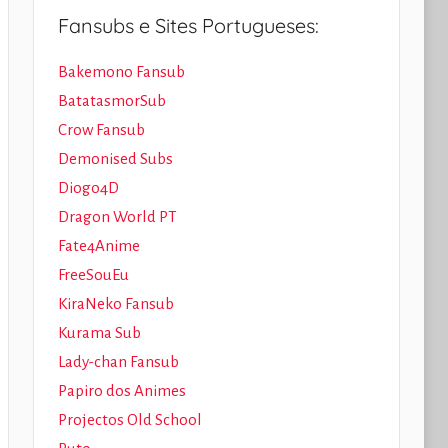
Fansubs e Sites Portugueses:
Bakemono Fansub
BatatasmorSub
Crow Fansub
Demonised Subs
Diogo4D
Dragon World PT
Fate4Anime
FreeSouEu
KiraNeko Fansub
Kurama Sub
Lady-chan Fansub
Papiro dos Animes
Projectos Old School