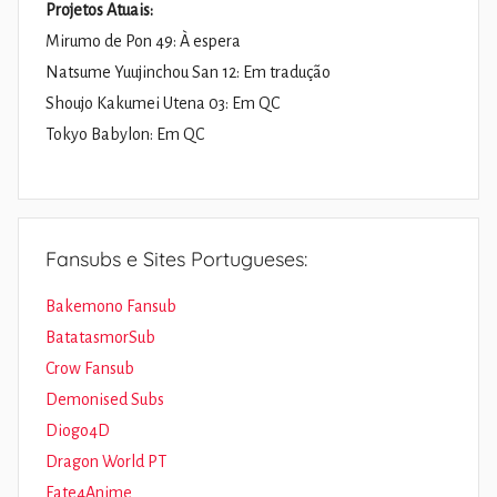
Projetos Atuais:
Mirumo de Pon 49: À espera
Natsume Yuujinchou San 12: Em tradução
Shoujo Kakumei Utena 03: Em QC
Tokyo Babylon: Em QC
Fansubs e Sites Portugueses:
Bakemono Fansub
BatatasmorSub
Crow Fansub
Demonised Subs
Diogo4D
Dragon World PT
Fate4Anime