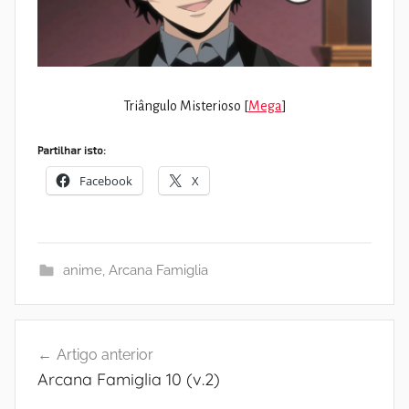
Triângulo Misterioso [
Mega
]
Partilhar isto:
Facebook
X
anime
,
Arcana Famiglia
Navegação
Artigo anterior
de
Arcana Famiglia 10 (v.2)
artigos