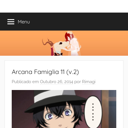
Saltar
Mundo
Há
para
13
o
Menu
do
anos
conteúdo
a
trazer-
Shoujo
vos
o
melhor
dos
Arcana Famiglia 11 (v.2)
romances
Publicado em
Outubro 26, 2014
por
Rimagi