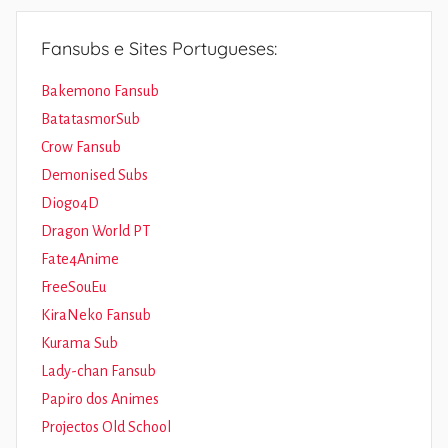
Fansubs e Sites Portugueses:
Bakemono Fansub
BatatasmorSub
Crow Fansub
Demonised Subs
Diogo4D
Dragon World PT
Fate4Anime
FreeSouEu
KiraNeko Fansub
Kurama Sub
Lady-chan Fansub
Papiro dos Animes
Projectos Old School