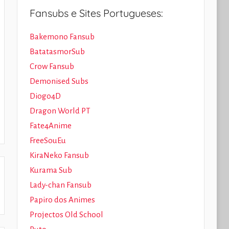
Fansubs e Sites Portugueses:
Bakemono Fansub
BatatasmorSub
Crow Fansub
Demonised Subs
Diogo4D
Dragon World PT
Fate4Anime
FreeSouEu
KiraNeko Fansub
Kurama Sub
Lady-chan Fansub
Papiro dos Animes
Projectos Old School