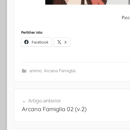
Picc
Partilhar isto:
Facebook
X
anime
,
Arcana Famiglia
Navegação
Artigo anterior
de
Arcana Famiglia 02 (v.2)
artigos