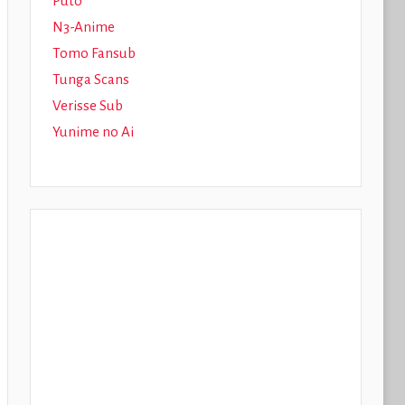
Puto
N3-Anime
Tomo Fansub
Tunga Scans
Verisse Sub
Yunime no Ai