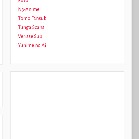
Puto
N3-Anime
Tomo Fansub
Tunga Scans
Verisse Sub
Yunime no Ai