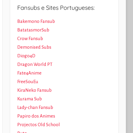
Fansubs e Sites Portugueses:
Bakemono Fansub
BatatasmorSub
Crow Fansub
Demonised Subs
Diogo4D
Dragon World PT
Fate4Anime
FreeSouEu
KiraNeko Fansub
Kurama Sub
Lady-chan Fansub
Papiro dos Animes
Projectos Old School