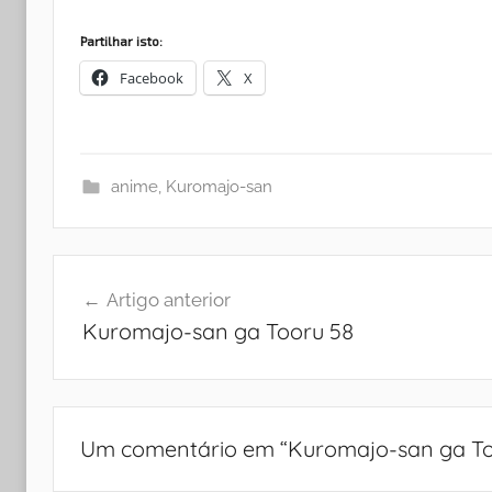
Partilhar isto:
Facebook
X
anime
,
Kuromajo-san
Navegação
Artigo anterior
de
Kuromajo-san ga Tooru 58
artigos
Um comentário em “
Kuromajo-san ga To