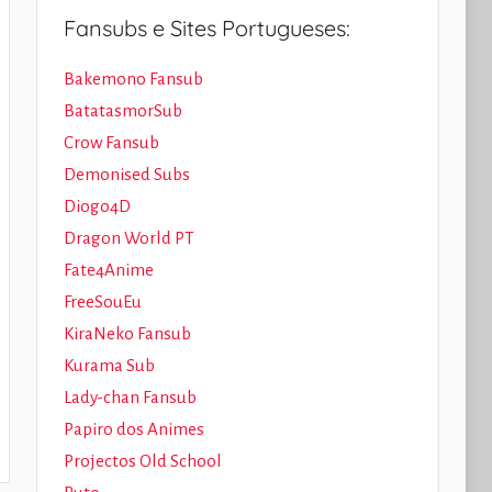
Fansubs e Sites Portugueses:
Bakemono Fansub
BatatasmorSub
Crow Fansub
Demonised Subs
Diogo4D
Dragon World PT
Fate4Anime
FreeSouEu
KiraNeko Fansub
Kurama Sub
Lady-chan Fansub
Papiro dos Animes
Projectos Old School