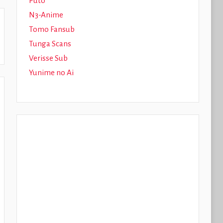
Puto
N3-Anime
Tomo Fansub
Tunga Scans
Verisse Sub
Yunime no Ai