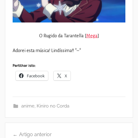
O Rugido da Tarantella [
Mega
]
Adorei esta música! Lindíssima!! *–*
Partilhar isto:
Facebook
X
anime
,
Kiniro no Corda
Navegação
Artigo anterior