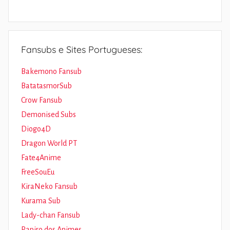
Fansubs e Sites Portugueses:
Bakemono Fansub
BatatasmorSub
Crow Fansub
Demonised Subs
Diogo4D
Dragon World PT
Fate4Anime
FreeSouEu
KiraNeko Fansub
Kurama Sub
Lady-chan Fansub
Papiro dos Animes