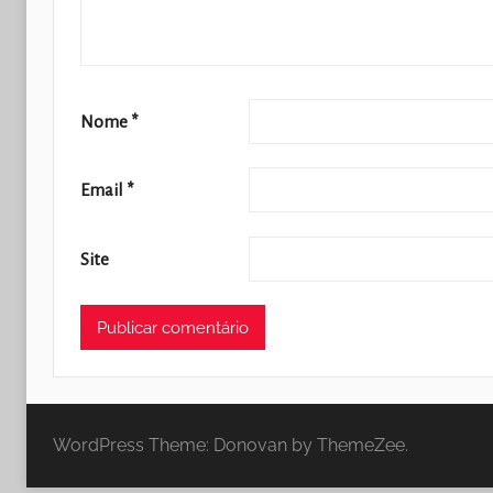
Nome
*
Email
*
Site
WordPress Theme: Donovan by ThemeZee.