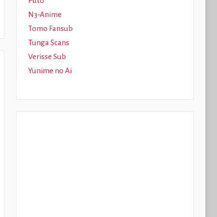
Puto
N3-Anime
Tomo Fansub
Tunga Scans
Verisse Sub
Yunime no Ai