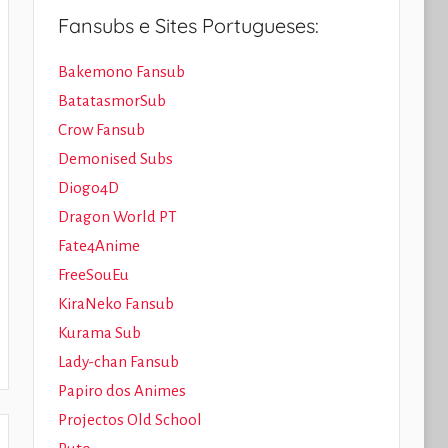
Fansubs e Sites Portugueses:
Bakemono Fansub
BatatasmorSub
Crow Fansub
Demonised Subs
Diogo4D
Dragon World PT
Fate4Anime
FreeSouEu
KiraNeko Fansub
Kurama Sub
Lady-chan Fansub
Papiro dos Animes
Projectos Old School