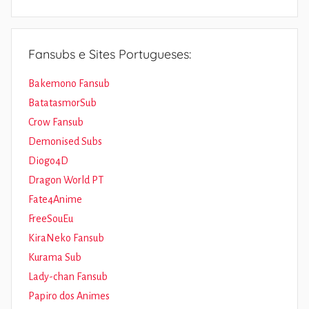
Fansubs e Sites Portugueses:
Bakemono Fansub
BatatasmorSub
Crow Fansub
Demonised Subs
Diogo4D
Dragon World PT
Fate4Anime
FreeSouEu
KiraNeko Fansub
Kurama Sub
Lady-chan Fansub
Papiro dos Animes