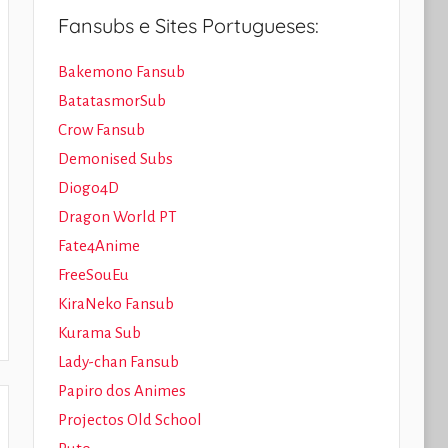
Fansubs e Sites Portugueses:
Bakemono Fansub
BatatasmorSub
Crow Fansub
Demonised Subs
Diogo4D
Dragon World PT
Fate4Anime
FreeSouEu
KiraNeko Fansub
Kurama Sub
Lady-chan Fansub
Papiro dos Animes
Projectos Old School