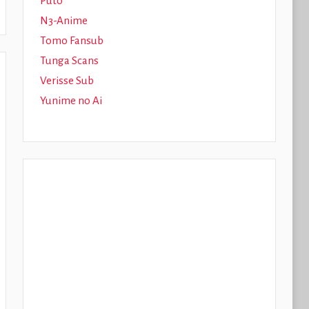
Puto
N3-Anime
Tomo Fansub
Tunga Scans
Verisse Sub
Yunime no Ai